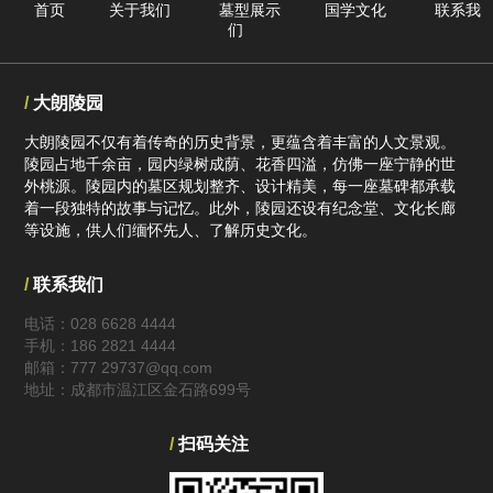
首页
关于我们
墓型展示
国学文化
联系我
们
/
大朗陵园
大朗陵园不仅有着传奇的历史背景，更蕴含着丰富的人文景观。
陵园占地千余亩，园内绿树成荫、花香四溢，仿佛一座宁静的世
外桃源。陵园内的墓区规划整齐、设计精美，每一座墓碑都承载
着一段独特的故事与记忆。此外，陵园还设有纪念堂、文化长廊
等设施，供人们缅怀先人、了解历史文化。
/
联系我们
电话：028 6628 4444
手机：186 2821 4444
邮箱：777 29737@qq.com
地址：成都市温江区金石路699号
/
扫码关注