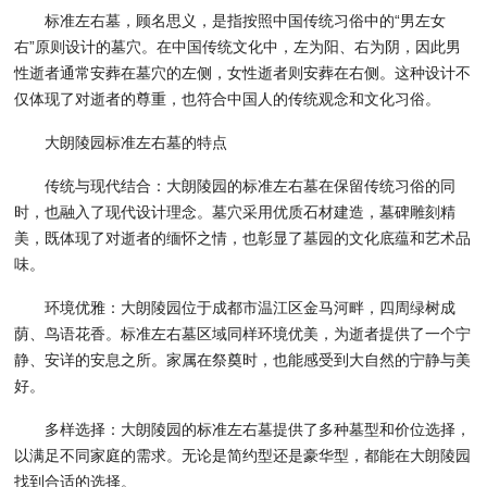
标准左右墓，顾名思义，是指按照中国传统习俗中的“男左女
右”原则设计的墓穴。在中国传统文化中，左为阳、右为阴，因此男
性逝者通常安葬在墓穴的左侧，女性逝者则安葬在右侧。这种设计不
仅体现了对逝者的尊重，也符合中国人的传统观念和文化习俗。
大朗陵园标准左右墓的特点
传统与现代结合：大朗陵园的标准左右墓在保留传统习俗的同
时，也融入了现代设计理念。墓穴采用优质石材建造，墓碑雕刻精
美，既体现了对逝者的缅怀之情，也彰显了墓园的文化底蕴和艺术品
味。
环境优雅：大朗陵园位于成都市温江区金马河畔，四周绿树成
荫、鸟语花香。标准左右墓区域同样环境优美，为逝者提供了一个宁
静、安详的安息之所。家属在祭奠时，也能感受到大自然的宁静与美
好。
多样选择：大朗陵园的标准左右墓提供了多种墓型和价位选择，
以满足不同家庭的需求。无论是简约型还是豪华型，都能在大朗陵园
找到合适的选择。